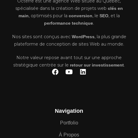
Octerre est une agence Web située au Québec,
spécialisée dans la création de projets web
clés en
, optimisés pour la
, le
, et la
main
conversion
SEO
.
performance technique
Nos sites sont conçus avec
, la plus grande
WordPress
plateforme de conception de sites Web au monde.
Notre valeur repose avant tout sur une approche
stratégique centrée sur le
.
retour sur investissement
F
Y
L
a
o
i
c
u
n
e
t
k
b
u
e
o
b
d
o
e
i
Navigation
k
n
Portfolio
À Propos