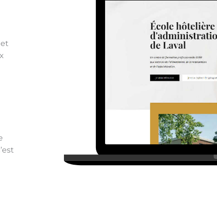
 et
x
t
e
’est