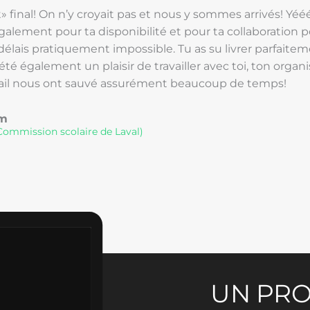
 final! On n’y croyait pas et nous y sommes arrivés! Yéé
alement pour ta disponibilité et pour ta collaboration p
délais pratiquement impossible. Tu as su livrer parfaite
été également un plaisir de travailler avec toi, ton organi
ail nous ont sauvé assurément beaucoup de temps!
5
am
ommission scolaire de Laval)
UN PRO