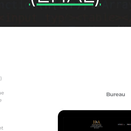
)
ue
Bureau
e
nt