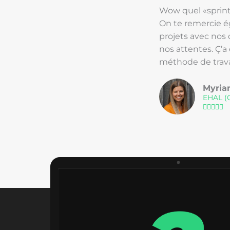
Wow quel «sprint»
On te remercie ég
projets avec nos 
nos attentes. Ç’a 
méthode de trav
5/
Myri
EHAL (C




