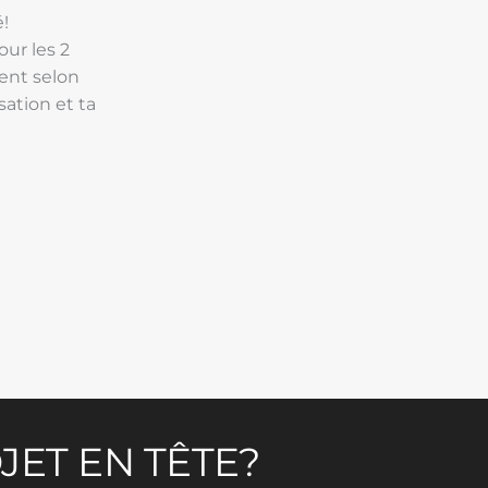
é!
our les 2
ment selon
sation et ta
JET EN TÊTE?