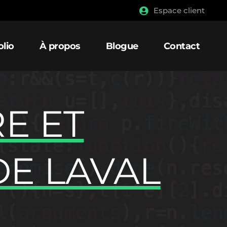
Espace client
olio
À propos
Blogue
Contact
E ET
DE LAVAL